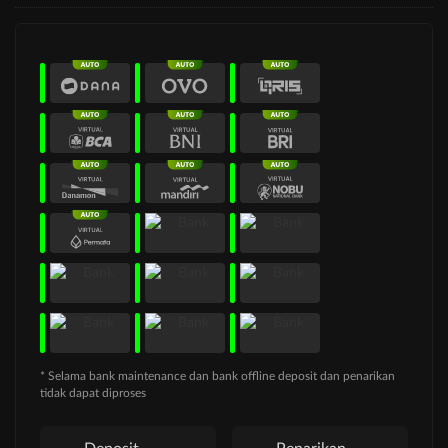
* Selama bank maintenance dan bank offline deposit dan penarikan
tidak dapat diproses