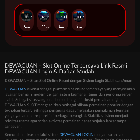
RTP
94%
RTP
79%
RTP
90%
RTP
92%
Chicken+
Mines+
Limbo+
Spire+
DEWACUAN - Slot Online Terpercaya Link Resmi
DEWACUAN Login & Daftar Mudah
DEWACUAN – Situs Slot Online Resmi dengan Sistem Login Stabil dan Aman
DEWACUAN
dikenal sebagai platform slot online terpercaya yang menyediakan
layanan bermain modern dengan sistem keamanan tinggi dan performa server
stabil. Sebagai situs yang terus berkembang di industri permainan digital,
DEWACUAN SLOT menghadirkan berbagai pilihan permainan populer dengan
teknologi terbaru sehingga pengguna dapat merasakan pengalaman bermain
yang nyaman dan responsif di berbagai perangkat. Stabilitas sistem menjadi
prioritas utama agar setiap aktivitas permainan dapat berjalan lancar tanpa
gangguan.
Kemudahan akses melalui sistem
DEWACUAN LOGIN
menjadi salah satu