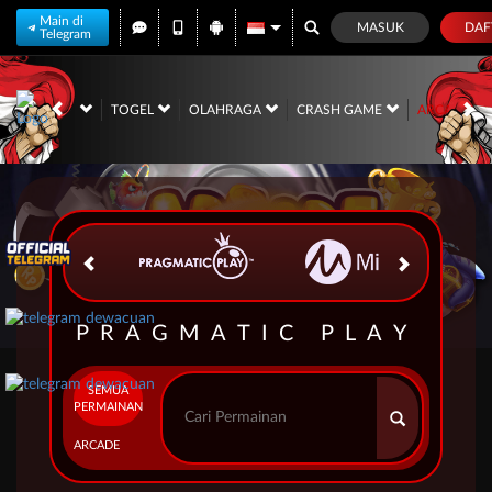
Main di
MASUK
DAF
Telegram
NO
RACE
TOGEL
OLAHRAGA
CRASH GAME
ARCADE
PRAGMATIC PLAY
SEMUA
PERMAINAN
ARCADE