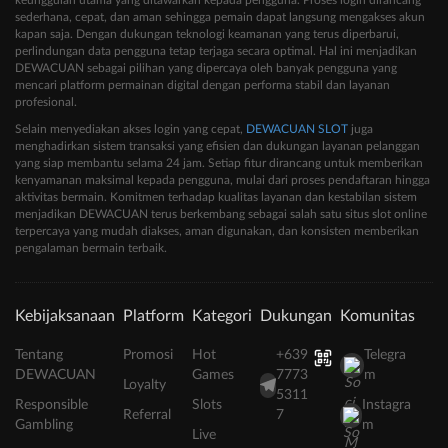
keunggulan utama yang ditawarkan kepada pengguna. Proses login dirancang
sederhana, cepat, dan aman sehingga pemain dapat langsung mengakses akun
kapan saja. Dengan dukungan teknologi keamanan yang terus diperbarui,
perlindungan data pengguna tetap terjaga secara optimal. Hal ini menjadikan
DEWACUAN sebagai pilihan yang dipercaya oleh banyak pengguna yang
mencari platform permainan digital dengan performa stabil dan layanan
profesional.
Selain menyediakan akses login yang cepat,
DEWACUAN SLOT
juga
menghadirkan sistem transaksi yang efisien dan dukungan layanan pelanggan
yang siap membantu selama 24 jam. Setiap fitur dirancang untuk memberikan
kenyamanan maksimal kepada pengguna, mulai dari proses pendaftaran hingga
aktivitas bermain. Komitmen terhadap kualitas layanan dan kestabilan sistem
menjadikan DEWACUAN terus berkembang sebagai salah satu situs slot online
terpercaya yang mudah diakses, aman digunakan, dan konsisten memberikan
pengalaman bermain terbaik.
Kebijaksanaan
Platform
Kategori
Dukungan
Komunitas
Tentang
Promosi
Hot
+639
Telegra
DEWACUAN
Games
7773
m
Loyalty
5311
Responsible
Slots
Instagra
Referral
7
Gambling
m
Live