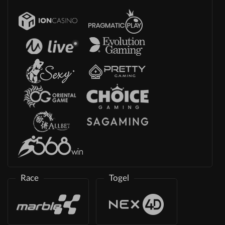
Race
Togel