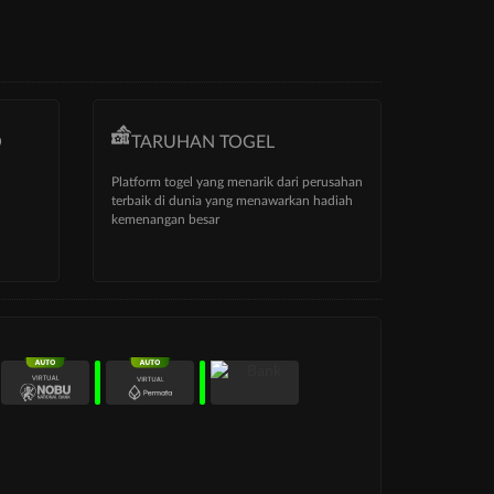
O
TARUHAN TOGEL
Platform togel yang menarik dari perusahan
terbaik di dunia yang menawarkan hadiah
kemenangan besar