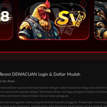
i
i
k Resmi DEWACUAN Login & Daftar Mudah
il dan Aman
g menyediakan layanan bermain modern dengan sistem keamanan tinggi dan performa ser
an permainan populer dengan teknologi terbaru sehingga pengguna dapat merasakan
ktivitas permainan dapat berjalan lancar tanpa gangguan.
ah satu keunggulan utama yang ditawarkan kepada pengguna. Proses login dirancang
yang terus diperbarui, perlindungan data pengguna tetap terjaga secara optimal. 