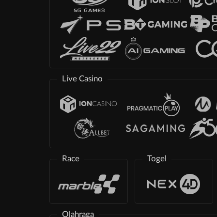
Live Casino
Race
Togel
Olahraga