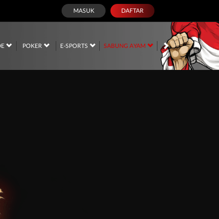
MASUK
DAFTAR
PROMOSI
DE
POKER
E-SPORTS
SABUNG AYAM