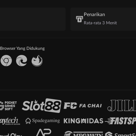
Penarikan
Rata-rata 3 Menit
Browser Yang Didukung