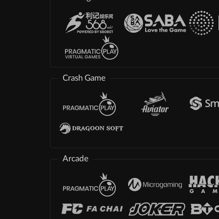
Crash Game
Arcade