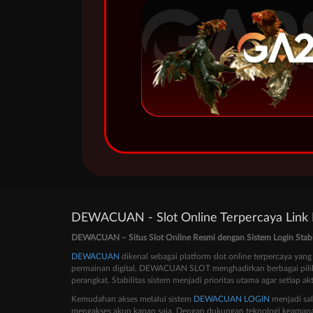
DEWACUAN - Slot Online Terpercaya Lin
DEWACUAN – Situs Slot Online Resmi dengan Sistem Login Stab
DEWACUAN
dikenal sebagai platform slot online terpercaya yan
permainan digital, DEWACUAN SLOT menghadirkan berbagai pilih
perangkat. Stabilitas sistem menjadi prioritas utama agar setiap a
Kemudahan akses melalui sistem
DEWACUAN LOGIN
menjadi sal
mengakses akun kapan saja. Dengan dukungan teknologi keamanan 