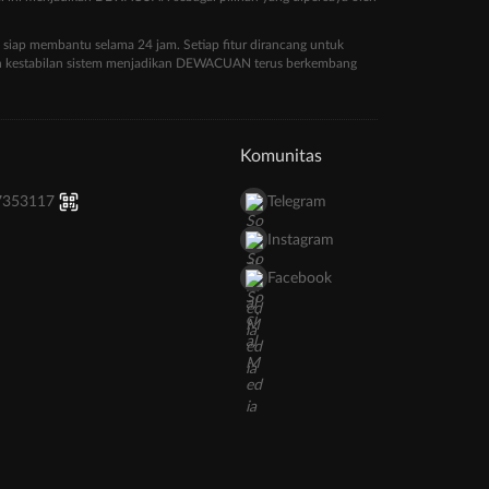
 siap membantu selama 24 jam. Setiap fitur dirancang untuk
dan kestabilan sistem menjadikan DEWACUAN terus berkembang
Komunitas
7353117
Telegram
Instagram
Facebook