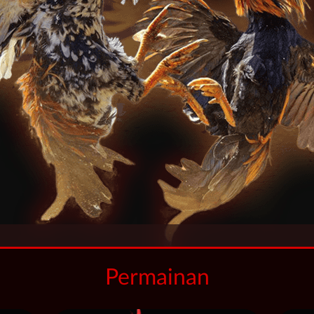
Permainan