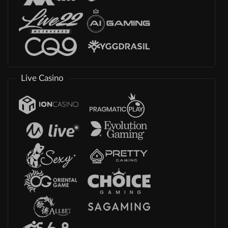
Live Casino