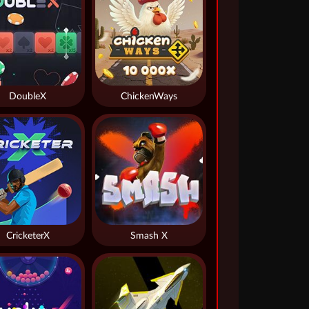
DoubleX
ChickenWays
CricketerX
Smash X