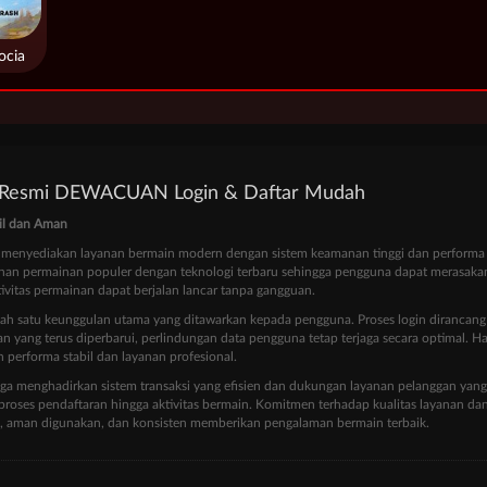
ocia
k Resmi DEWACUAN Login & Daftar Mudah
il dan Aman
g menyediakan layanan bermain modern dengan sistem keamanan tinggi dan performa ser
an permainan populer dengan teknologi terbaru sehingga pengguna dapat merasakan
ktivitas permainan dapat berjalan lancar tanpa gangguan.
ah satu keunggulan utama yang ditawarkan kepada pengguna. Proses login dirancang
yang terus diperbarui, perlindungan data pengguna tetap terjaga secara optimal. 
performa stabil dan layanan profesional.
ga menghadirkan sistem transaksi yang efisien dan dukungan layanan pelanggan yang
roses pendaftaran hingga aktivitas bermain. Komitmen terhadap kualitas layanan 
ses, aman digunakan, dan konsisten memberikan pengalaman bermain terbaik.