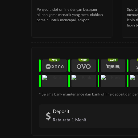
Penyedia slot online dengan beragam
Sports
pilihan game menarik yang memudahkan
menawa
pemain untuk mencapai jackpot
lebih 
lebih 
* Selama bank maintenance dan bank offline deposit dan pen
Deposit
Rata-rata 1 Menit