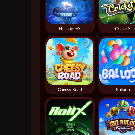
HelicopterX
CricketX
Cheesy Road
Balloon