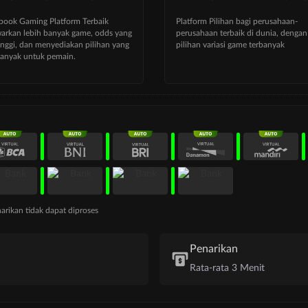
book Gaming Platform Terbaik
Platform Pilihan bagi perusahaan-
rkan lebih banyak game, odds yang
perusahaan terbaik di dunia, dengan
tinggi, dan menyediakan pilihan yang
pilihan variasi game terbanyak
banyak untuk pemain.
arikan tidak dapat diproses
Penarikan
Rata-rata 3 Menit