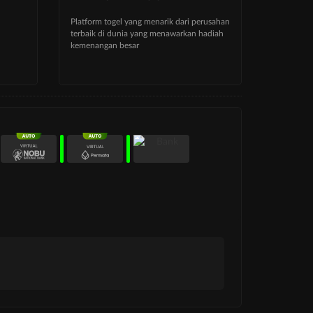
Platform togel yang menarik dari perusahan
terbaik di dunia yang menawarkan hadiah
kemenangan besar