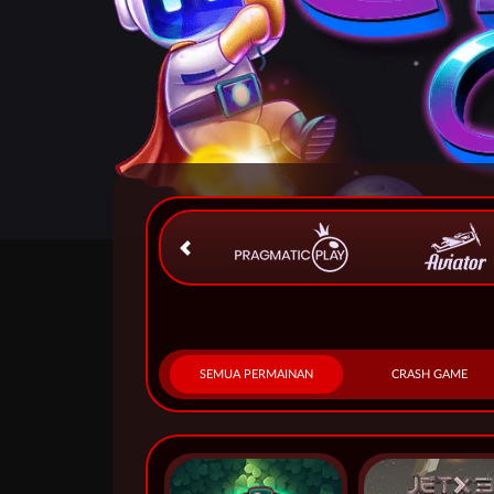
SEMUA PERMAINAN
CRASH GAME