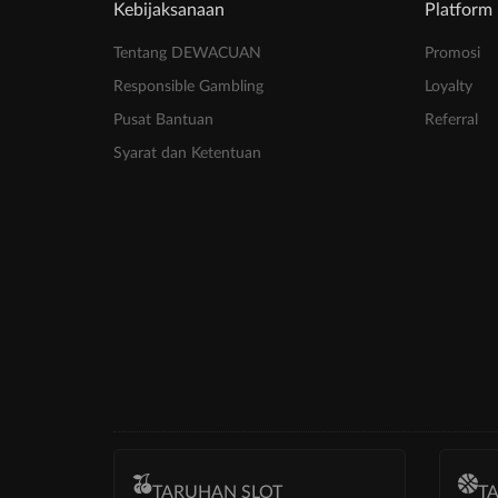
Kebijaksanaan
Platform
Tentang DEWACUAN
Promosi
Responsible Gambling
Loyalty
Pusat Bantuan
Referral
Syarat dan Ketentuan
TARUHAN SLOT
T