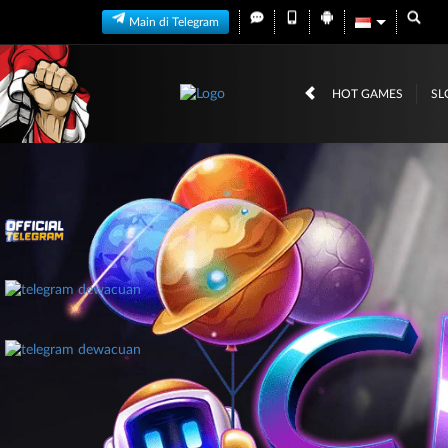
Main di Telegram
HOT GAMES
SL