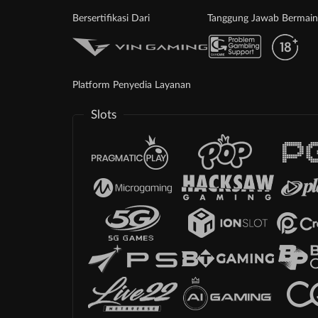
Bersertifikasi Dari
Tanggung Jawab Bermain
Platform Penyedia Layanan
Slots