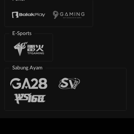
E-Sports
Sabung Ayam