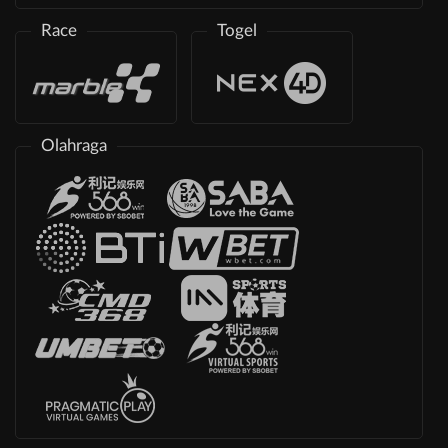
Race
Togel
Olahraga