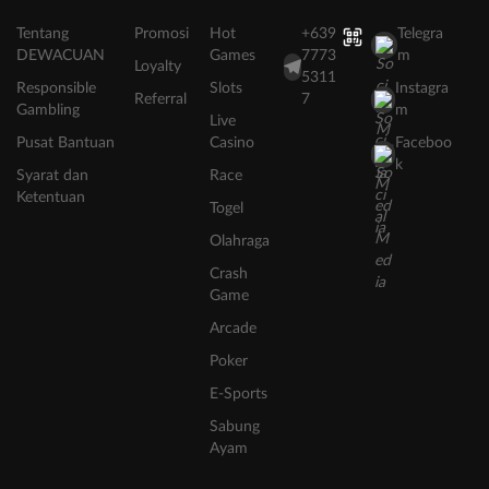
Tentang
Promosi
Hot
+639
Telegra
DEWACUAN
Games
7773
m
Loyalty
5311
Responsible
Slots
Instagra
Referral
7
Gambling
m
Live
Pusat Bantuan
Casino
Faceboo
k
Syarat dan
Race
Ketentuan
Togel
Olahraga
Crash
Game
Arcade
Poker
E-Sports
Sabung
Ayam