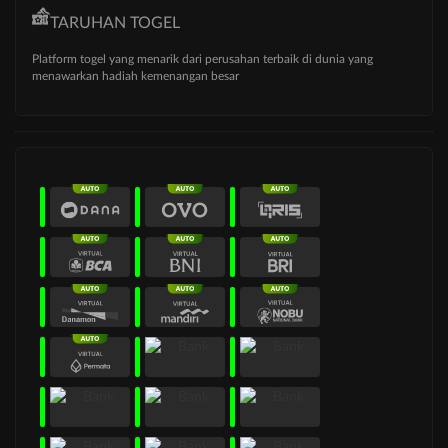
TARUHAN TOGEL
Platform togel yang menarik dari perusahan terbaik di dunia yang
menawarkan hadiah kemenangan besar