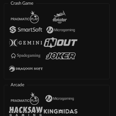
Crash Game
Arcade