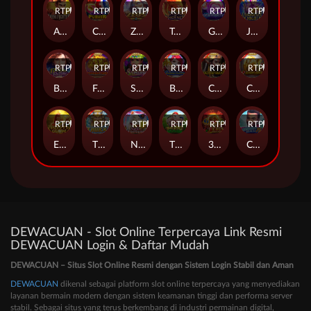
RTP
80%
RTP
95%
RTP
80%
RTP
91%
RTP
88%
RTP
96%
Arena Fighter
Crazy Pusher
Zeus
Trial of Phoenix
Gem Party
Jackpot Joker
RTP
86%
RTP
85%
RTP
82%
RTP
84%
RTP
95%
RTP
92%
Bangla Beauty
Fortune Tree
Samba
Bubble Beauty
Chin Shi Huang
Crazy Golden Bank
RTP
92%
RTP
86%
RTP
89%
RTP
87%
RTP
90%
RTP
92%
Egypt's Glow
Thor X
Neko Fortune
The Pig House
3 Coin Treasures
Cricket Sah 75
DEWACUAN - Slot Online Terpercaya Link Resmi
DEWACUAN Login & Daftar Mudah
DEWACUAN – Situs Slot Online Resmi dengan Sistem Login Stabil dan Aman
DEWACUAN
dikenal sebagai platform slot online terpercaya yang menyediakan
layanan bermain modern dengan sistem keamanan tinggi dan performa server
stabil. Sebagai situs yang terus berkembang di industri permainan digital,