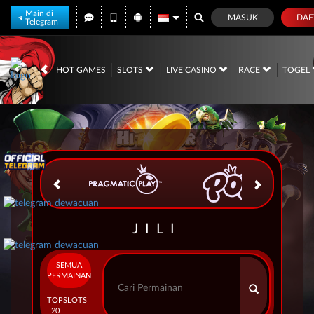
Main di
MASUK
DAF
Telegram
IDR
12,731,978,
HOT GAMES
SLOTS
LIVE CASINO
RACE
TOGEL
JILI
SEMUA
PERMAINAN
TOP
SLOTS
20