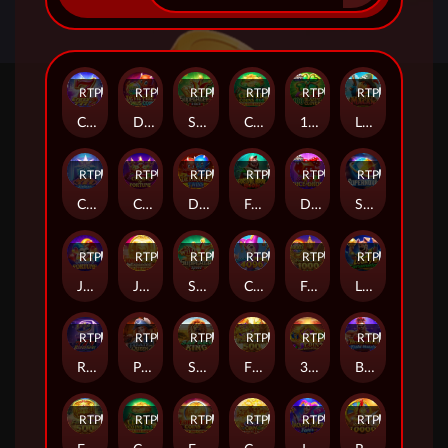
RTP
98%
RTP
92%
RTP
87%
RTP
87%
RTP
88%
RTP
93%
Crazy777 2
Devil Fire Bonu$ Coin
Super Ace 2
Clover Coins 4x4
100 Blazing Clover
Lucky Macaw
RTP
86%
RTP
95%
RTP
79%
RTP
87%
RTP
87%
RTP
81%
Crystal 777 DELUXE
Crown of Fortune
Devil Fire Twins
Fortune Hook Boom
Dice & Drop
Supernova
RTP
94%
RTP
94%
RTP
84%
RTP
97%
RTP
91%
RTP
90%
Joker's Fortune
Joker Coins Expanded
Super Ace SPEED
Circus Joker 4096
Fortune Garuda 1000
Lucky Caramelo
RTP
88%
RTP
79%
RTP
89%
RTP
81%
RTP
80%
RTP
79%
Rapid Gems 777
Pirate Queen 2
Safari King
FORTUNE GARUDA 500
3 Coin Treasures 2
Boxing King Title Match
RTP
98%
RTP
89%
RTP
97%
RTP
94%
RTP
87%
RTP
80%