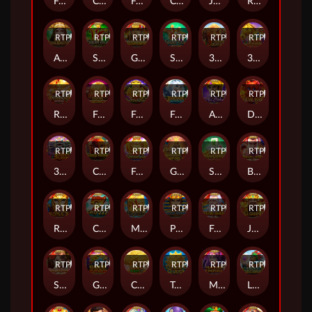
Fortune Gems 500
Clover Coins 3x3
Fortune Coins 2
Cash Coin
Jackpot Joker FEVER
ROMA X 10000
RTP
96%
RTP
96%
RTP
98%
RTP
86%
RTP
83%
RTP
87%
Aztec Priestess
Super Ace
Golden Empire
Super Ace Joker
3 Charge Buffalo
3 Coin Wild Horse
RTP
84%
RTP
96%
RTP
96%
RTP
89%
RTP
96%
RTP
83%
Roma X Deluxe
Fortune Coins
Fortune Gems 2
Fortune Monkey
Ali Baba
Devil Fire
RTP
93%
RTP
87%
RTP
96%
RTP
81%
RTP
97%
RTP
84%
3 LUCKY LION
Charge Buffalo
Fortune Gems
GOLDEN EMPIRE 2
SUPER MAHJONG
Boxing King
RTP
95%
RTP
96%
RTP
95%
RTP
83%
RTP
93%
RTP
79%
RomaX
Crazy777
Mega Ace
Pharaoh Treasure
Fengshen
Jili Caishen
RTP
79%
RTP
95%
RTP
89%
RTP
89%
RTP
89%
RTP
82%
Shanghai Beauty
Gold Rush
Coin Tree
Treasure Quest
Mayan Empire
Lucky Jaguar