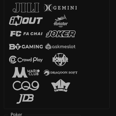
Poker