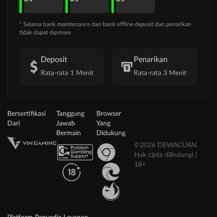
* Selama bank maintenance dan bank offline deposit dan penarikan
tidak dapat diproses
Deposit
Penarikan
Rata-rata 1 Menit
Rata-rata 3 Menit
Bersertifikasi
Tanggung
Browser
Dari
Jawab
Yang
Bermain
Didukung
©2026 DEWACUAN.
Hak cipta dilindungi |
18+