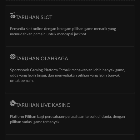
TARUHAN SLOT
Penyedia slot online dengan beragam pilihan game menarik yang
memudahkan pemain untuk mencapai jackpot
TARUHAN OLAHRAGA
Sportsbook Gaming Platform Terbaik menawarkan lebih banyak game,
odds yang lebih tinggi, dan menyediakan pilihan yang lebih banyak
untuk pemain.
TARUHAN LIVE KASINO
Platform Pilihan bagi perusahaan-perusahaan terbaik di dunia, dengan
pilihan variasi game terbanyak