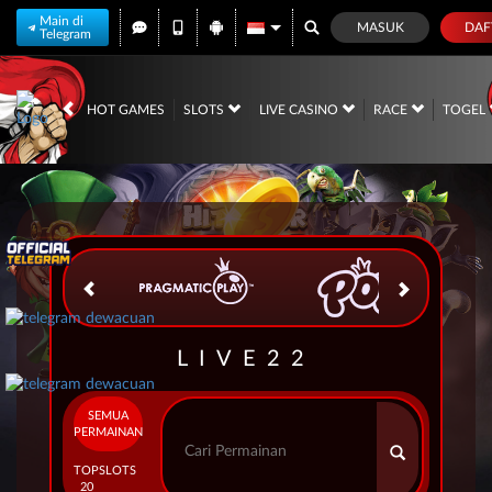
Main di
MASUK
DAF
Telegram
IDR
12,681,104,
HOT GAMES
SLOTS
LIVE CASINO
RACE
TOGEL
LIVE22
SEMUA
PERMAINAN
TOP
SLOTS
20