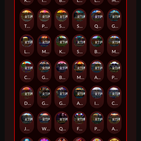
Kraken Queen
Into The Fay: Nixie
Bloodmoon Amazonia
Lucky Cat Slot4D
Lion Dance Slot4D
Macau Slot4D
RTP
79%
RTP
90%
RTP
79%
RTP
95%
RTP
84%
RTP
95%
Tiger Slot4D
Phoenix Slot4D
Slot4D
Shipwrecked Riches
Quantum Of Giza
Great Wall of Meta Dragon
RTP
80%
RTP
97%
RTP
92%
RTP
97%
RTP
91%
RTP
79%
Lucky Coins
Mahjong Style
Kingdom of Luck
Sanctum Of Savanah
Bonsai of the Riches
Mobox Olympia
RTP
97%
RTP
98%
RTP
96%
RTP
89%
RTP
90%
RTP
87%
Candy Bomb
Goal Rush
Black Pink (B.P.) in Metaverse
Mask of Truth Jumboways
Axie Universe
Panda Realm
RTP
95%
RTP
95%
RTP
91%
RTP
98%
RTP
96%
RTP
82%
Dragon FAFAFA
God's Gambit : Hades
God's Gambit Zeus
Apes Squad
Into the Fay: Snowie
Classic Diamond X5
RTP
97%
RTP
91%
RTP
95%
RTP
96%
RTP
91%
RTP
88%
Jarvis
Winter Winnings
Queen Femida
Fortune Dance
Princess and the Evil Witch
Advent of the Dragon