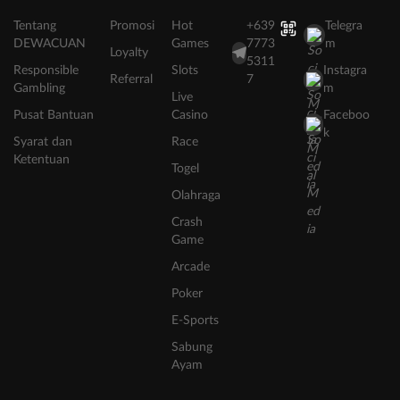
Tentang
Promosi
Hot
+639
Telegra
DEWACUAN
Games
7773
m
Loyalty
5311
Responsible
Slots
Instagra
Referral
7
Gambling
m
Live
Pusat Bantuan
Casino
Faceboo
k
Syarat dan
Race
Ketentuan
Togel
Olahraga
Crash
Game
Arcade
Poker
E-Sports
Sabung
Ayam